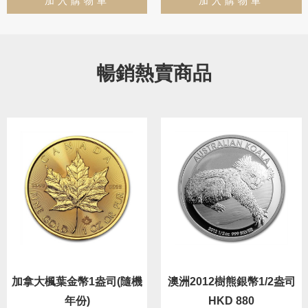
加入購物車
加入購物車
暢銷熱賣商品
加拿大楓葉金幣1盎司(隨機
澳洲2012樹熊銀幣1/2盎司
年份)
HKD 880