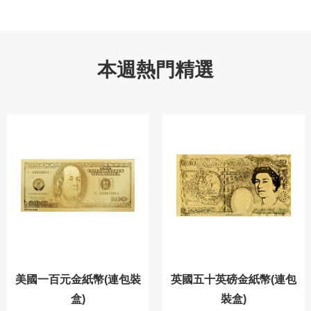
本週熱門精選
美國一百元金紙幣(連包裝
英國五十英磅金紙幣(連包
盒)
裝盒)