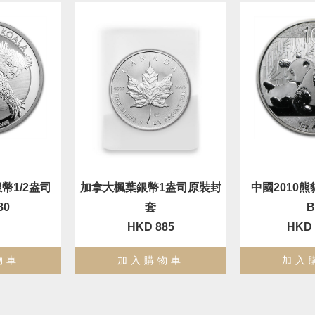
幣1/2盎司
加拿大楓葉銀幣1盎司原裝封
中國2010熊貓
80
套
HKD 885
HKD 
物車
加入購物車
加入