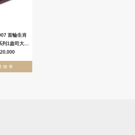
2007 首輪生肖
幣系列1盎司大全
20,000
套
購物車